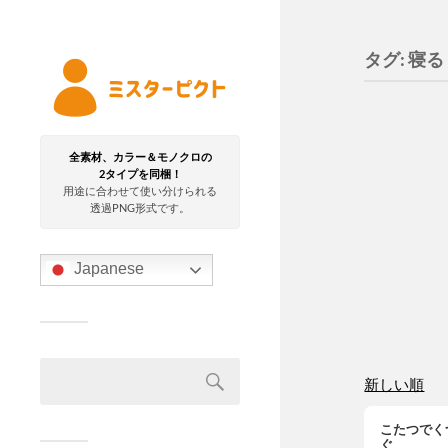
タグ:
寝る
全素材、カラー＆モノクロの
2タイプを同梱！
用途に合わせて使い分けられる
透過PNG形式です。
Japanese
新しい順
こたつでく
ぐ