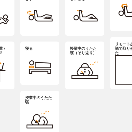
リモート
 /
寝る
授業中のうたた
議で取り
２
寝（そり返り）
た
授業中のうたた
寝