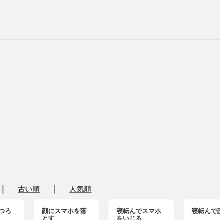
｜
｜
古い順
人気順
つろ
顔にスマホを落
寝転んでスマホ
寝転んで
とす
をいじる