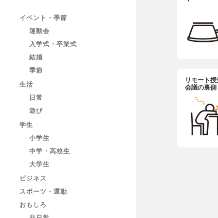
イベント・季節
運動会
入学式・卒業式
結婚
季節
リモート授業
生活
会議の裏側
日常
遊び
学生
小学生
中学・高校生
大学生
ビジネス
スポーツ・運動
おもしろ
非日常