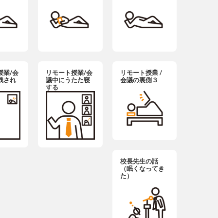
授業/会
リモート授業/会
リモート授業 /
残され
議中にうたた寝
会議の裏側３
する
校長先生の話
（眠くなってき
た）