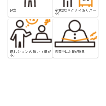
起立
卒業式(ネクタイありスー
ツ)
連れションの誘い（嫌が
授業中にお腹が鳴る
る）