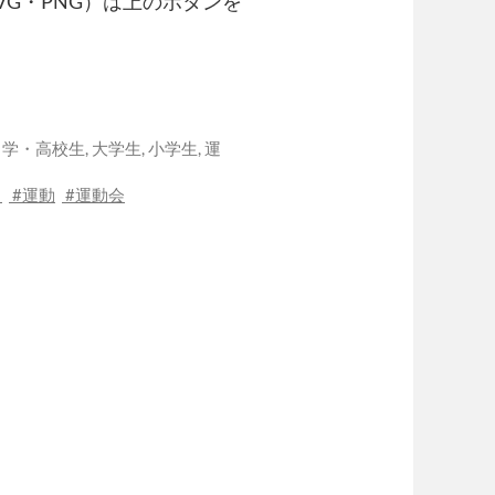
VG・PNG）は上のボタンを
中学・高校生
,
大学生
,
小学生
,
運
る
運動
運動会