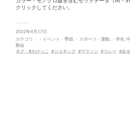
カラー・モノクロ版を含むセットデータ（AI・S
クリックしてください。
2022年4月17日
カテゴリ：
・イベント・季節
,
・スポーツ・運動
,
・学生
,
動会
タグ：
かけっこ
ジョギング
マラソン
リレー
走