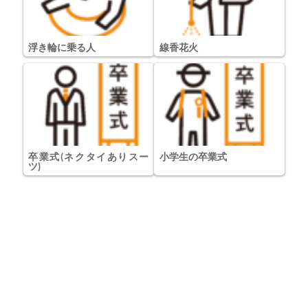
浮き輪に乗る人
線香花火
卒業式(ネクタイありスー
小学生の卒業式
ツ)